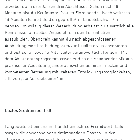
sofort durchstarten! Im sogenannten Abiturientenprogramm
erwirbst du in drei Jahren drei Abschlüsse. Schon nach 18
Monaten bist du Kaufmann/-frau im Einzelhandel. Nach weiteren
18 Monaten kannst du dich geprüfte/-r Handelsfachwirt/-in
nennen. Im Vollzug dieser Weiterbildung erhältst du zusätzlich alle
Kenntnisse, um selbst Angestellte in den Lehrinhalten
auszubilden. Obendrein kannst du nach abgeschlossener
Ausbildung eine Fortbildung zum/zur Filialleiter/-in absolvieren
und bist so für etwa 15 Mitarbeiter verantwortlich. Kurzum: Mit
dem Abiturientenprogramm erwartet dich ein spannender Mix aus
praktischer Ausbildung, anspruchsvollen Seminar-Blöcken und
kompetenter Betreuung mit weiteren Entwicklungsmöglichkeiten,
z.B. zum/zur Verkaufsleiter/-in.
Duales Studium bei Lidl
Langeweile ist bei uns im Handel ein echtes Fremdwort. Dafür
sorgen die abwechselnden dreimonatigen Phasen. In den
Theoriephasen bekommst du spezifisches Wissen komprimiert