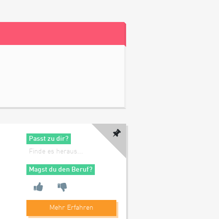
Passt zu dir?
Finde es heraus...
Magst du den Beruf?
Mehr Erfahren