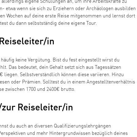
en allerdings eigene Schulungen an, um ihre Arbeitskräfte zu
ein- etwa wenn sie sich zu Erziehern oder Archäologen ausbilden
rsten Wochen auf deine erste Reise mitgenommen und lernst dort
stest du dann selbstständig deine eigene Tour.
Reiseleiter/in
äufig keine Vergütung. Bist du fest eingestellt wirst du
lt. Das bedeutet, dein Gehalt setzt sich aus Tagessätzen
 liegen. Selbstverständlich können diese variieren. Hinzu
sen oder Prämien. Solltest du in einem Angestelltenverhältnis
ise zwischen 1700 und 2400€ brutto.
zur Reiseleiter/in
st du auch an diversen Qualifizierungslehrgängen
 Perspektiven und mehr Hintergrundwissen bezüglich deines