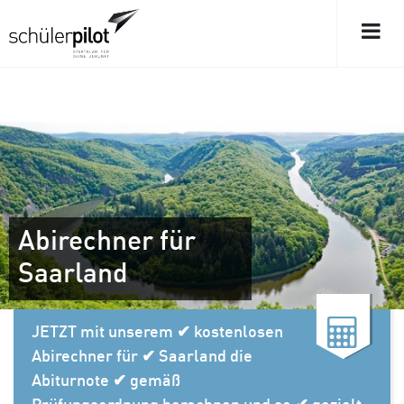
Abirechner für
Saarland
JETZT mit unserem ✔ kostenlosen
Abirechner für ✔ Saarland die
Abiturnote ✔ gemäß