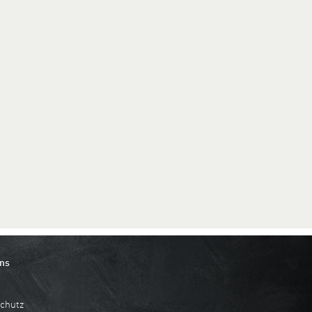
ns
chutz