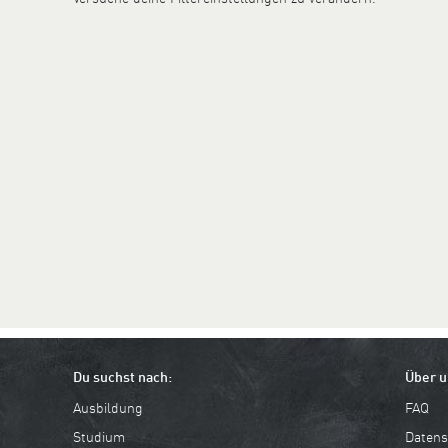
Du suchst nach:
Über u
Ausbildung
FAQ
Studium
Datens