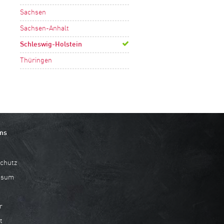
Sachsen
Sachsen-Anhalt
Schleswig-Holstein
Thüringen
ns
chutz
ssum
r
t