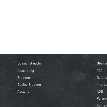
Du suchst nach:
Über u
Ausbildung
FAQ
Studium
Datens
Duales Studium
Impre
Ausland
AGB
Partne
Kontak