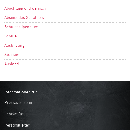
Abschluss und dann…?
Abseits des Schulhofs…
Schülerstipendium
Schule
Ausbildung
Studium
Ausland
Informationen für:
Pressevertreter
Lehrkräfte
Personalleiter