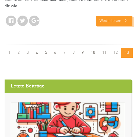
dir wie!
Weiterlesen
1
2
3
4
5
6
7
8
9
10
11
12
13
Letzte Beiträge