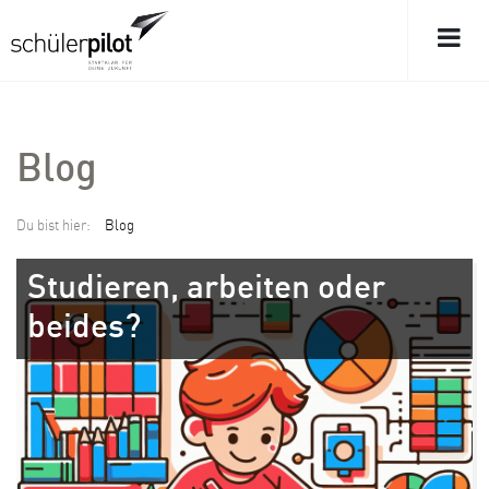
Blog
Du bist hier:
Blog
Studieren, arbeiten oder
beides?